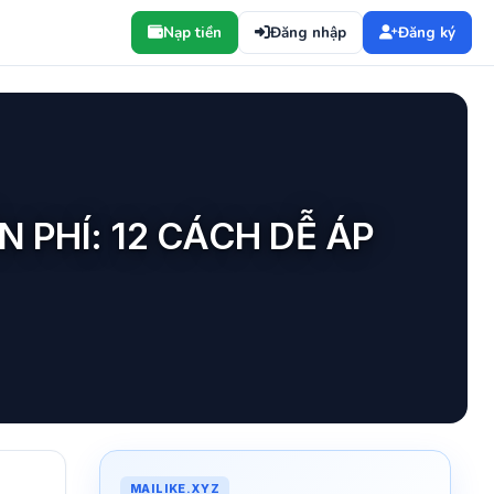
Nạp tiền
Đăng nhập
Đăng ký
 PHÍ: 12 CÁCH DỄ ÁP
MAILIKE.XYZ