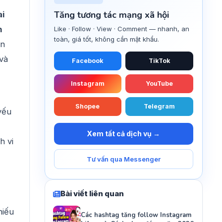
Tăng tương tác mạng xã hội
ai
n
Like · Follow · View · Comment — nhanh, an
toàn, giá tốt, không cần mật khẩu.
ọn
và
Facebook
TikTok
Instagram
YouTube
Shopee
Telegram
yếu
Xem tất cả dịch vụ →
h vi
Tư vấn qua Messenger
Bài viết liên quan
hiếu
Các hashtag tăng follow Instagram