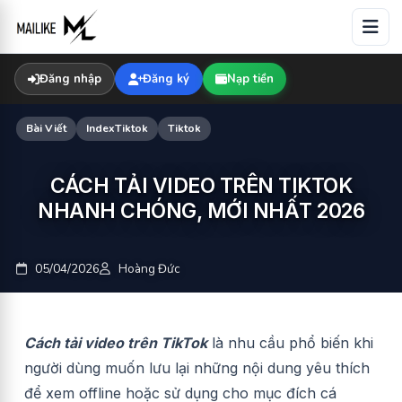
Skip
to
content
Đăng nhập
Đăng ký
Nạp tiền
Bài Viết
IndexTiktok
Tiktok
CÁCH TẢI VIDEO TRÊN TIKTOK
NHANH CHÓNG, MỚI NHẤT 2026
05/04/2026
Hoàng Đức
Cách tải video trên TikTok
là nhu cầu phổ biến khi
người dùng muốn lưu lại những nội dung yêu thích
để xem offline hoặc sử dụng cho mục đích cá