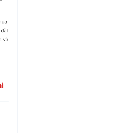
mua
 đặt
n và
hi