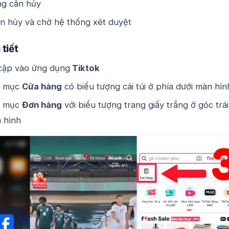
g cần hủy
n hủy và chờ hệ thống xét duyệt
tiết
cập vào ứng dụng
Tiktok
n mục
Cửa hàng
có biểu tượng cái túi ở phía dưới màn hìn
n mục
Đơn hàng
với biểu tượng trang giấy trắng ở góc trái
 hình