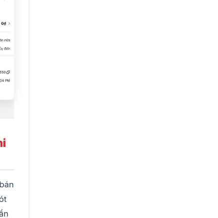
hi
 bán
ót
cần