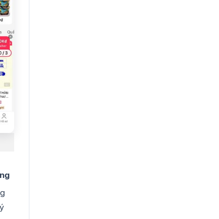
àng
ng
ý