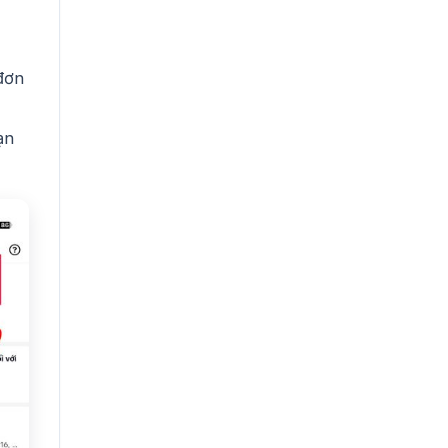
đơn
ạn