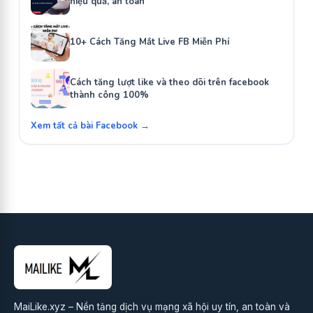
hiệu quả, an toàn
10+ Cách Tăng Mắt Live FB Miễn Phí
Cách tăng lượt like và theo dõi trên facebook
thành công 100%
Xem tất cả bài Facebook →
MaiLike.xyz – Nền tảng dịch vụ mạng xã hội uy tín, an toàn và