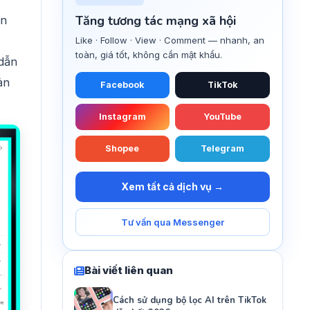
Tăng tương tác mạng xã hội
ện
Like · Follow · View · Comment — nhanh, an
toàn, giá tốt, không cần mật khẩu.
dẫn
ản
Facebook
TikTok
Instagram
YouTube
Shopee
Telegram
Xem tất cả dịch vụ →
Tư vấn qua Messenger
Bài viết liên quan
Cách sử dụng bộ lọc AI trên TikTok