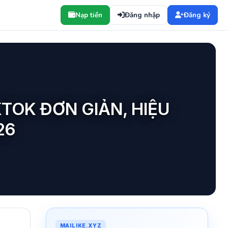
Nạp tiền
Đăng nhập
Đăng ký
TOK ĐƠN GIẢN, HIỆU
26
MAILIKE.XYZ