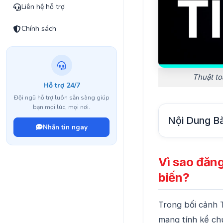
Liên hệ hỗ trợ
Chính sách
Thuật to
Hỗ trợ 24/7
Đội ngũ hỗ trợ luôn sẵn sàng giúp
bạn mọi lúc, mọi nơi.
Nội Dung Bà
Nhắn tin ngay
Vì sao đăng
biến?
Trong bối cảnh Ti
mang tính kể ch