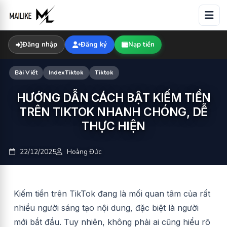
Skip
to
content
Đăng nhập
Đăng ký
Nạp tiền
Bài Viết
IndexTiktok
Tiktok
HƯỚNG DẪN CÁCH BẬT KIẾM TIỀN
TRÊN TIKTOK NHANH CHÓNG, DỄ
THỰC HIỆN
22/12/2025
Hoàng Đức
Kiếm tiền trên TikTok đang là mối quan tâm của rất
nhiều người sáng tạo nội dung, đặc biệt là người
mới bắt đầu. Tuy nhiên, không phải ai cũng hiểu rõ