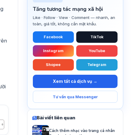
Tăng tương tác mạng xã hội
ng
Like · Follow · View · Comment — nhanh, an
toàn, giá tốt, không cần mật khẩu.
Facebook
TikTok
rên
Instagram
YouTube
Shopee
Telegram
Xem tất cả dịch vụ →
ười
Tư vấn qua Messenger
Bài viết liên quan
Cách thêm nhạc vào trang cá nhân