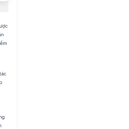
được
ắn
iểm
tác
eo
ng
n