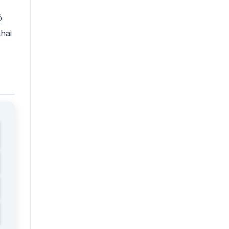
ó
hai