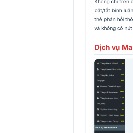
Không chỉ trên đ
bật/tắt bình luậ
thể phản hồi th
và không có nút 
Dịch vụ Mai