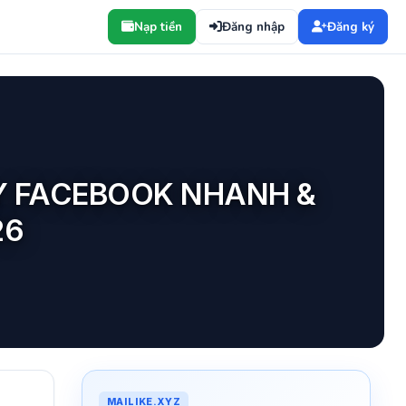
Nạp tiền
Đăng nhập
Đăng ký
Y FACEBOOK NHANH &
26
MAILIKE.XYZ