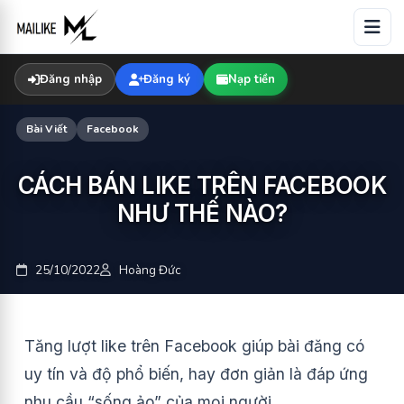
Skip
to
content
Đăng nhập
Đăng ký
Nạp tiền
Bài Viết
Facebook
CÁCH BÁN LIKE TRÊN FACEBOOK
NHƯ THẾ NÀO?
25/10/2022
Hoàng Đức
Tăng lượt like trên Facebook giúp bài đăng có
uy tín và độ phổ biến, hay đơn giản là đáp ứng
nhu cầu “sống ảo” của mọi người.