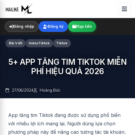
Skip
to
content
Đăng nhập
Đăng ký
Nạp tiền
Bài Viết
IndexTiktok
Tiktok
5+ APP TĂNG TIM TIKTOK MIỄN
PHÍ HIỆU QUẢ 2026
27/06/2024
Hoàng Đức
App tăng tim Tiktok đang được sử dụng phổ biến
với nhiều lợi ích mang lại. Người dùng lựa chọn
phương pháp này để nâng cao tương tác tài khoản.