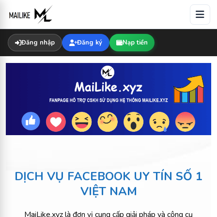
Đăng nhập
Đăng ký
Nạp tiền
DỊCH VỤ FACEBOOK UY TÍN SỐ 1
VIỆT NAM
MaiLike.xyz là đơn vị cung cấp giải pháp và công cụ